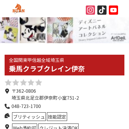
Instagr
TikT
Yo
Ch
全国
関東甲信越全域
埼玉県
乗馬クラブクレイン伊奈
〒362-0806
埼玉県北足立郡伊奈町小室751-2
048-723-1700
ブリティッシュ
技能認定
Web予約可
クレジット決済OK